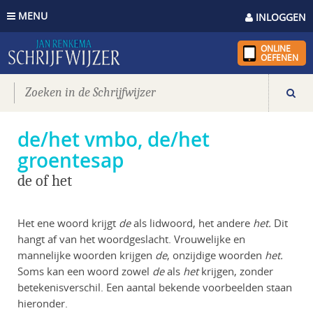
MENU
INLOGGEN
ONLINE
OEFENEN
de/het vmbo, de/het
groentesap
de of het
Het ene woord krijgt
de
als lidwoord, het andere
het.
Dit
hangt af van het woordgeslacht. Vrouwelijke en
mannelijke woorden krijgen
de
, onzijdige woorden
het.
Soms kan een woord zowel
de
als
het
krijgen, zonder
betekenisverschil. Een aantal bekende voorbeelden staan
hieronder.