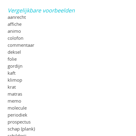
Vergelijkbare voorbeelden
aanrecht
affiche
animo
colofon
commentaar
deksel
folie
gordijn
kaft
klimop
krat
matras
memo
molecule
periodiek
prospectus
schap (plank)
schilderij